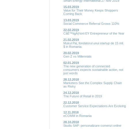
Smart Energy International 27 Nov 2019
15.03.2019
Value for Their Money Keeps Shoppers
Coming Back
13.03.2019
Social Commerce Referral Grows 110%
22.02.2019
CâÈ™tigÄƒtorii EY Entrepreneur of the Year
21.02.2019
Mukul Pal, fondatorul unui startup de 15 mil.
$ in Romania
20.02.2019
Gen Z vs Millennials
02.01.2019
The new generation of connected
consumers expects sustainable action, not
just words
28.12.2018
Marketers See the Complex Supply Chain
as Risky
24.12.2018
The Future of Retail in 2019
22.12.2018
Customer Service Expectations Are Evolving
12.11.2018
eCOMM in Romania
28.10.2018
Studiu SAP: personalizare comenzi online