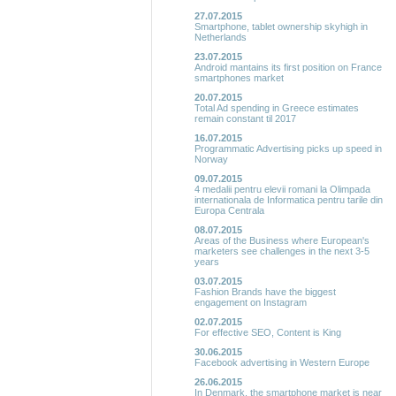
27.07.2015
Smartphone, tablet ownership skyhigh in
Netherlands
23.07.2015
Android mantains its first position on France
smartphones market
20.07.2015
Total Ad spending in Greece estimates
remain constant til 2017
16.07.2015
Programmatic Advertising picks up speed in
Norway
09.07.2015
4 medalii pentru elevii romani la Olimpada
internationala de Informatica pentru tarile din
Europa Centrala
08.07.2015
Areas of the Business where European's
marketers see challenges in the next 3-5
years
03.07.2015
Fashion Brands have the biggest
engagement on Instagram
02.07.2015
For effective SEO, Content is King
30.06.2015
Facebook advertising in Western Europe
26.06.2015
In Denmark, the smartphone market is near