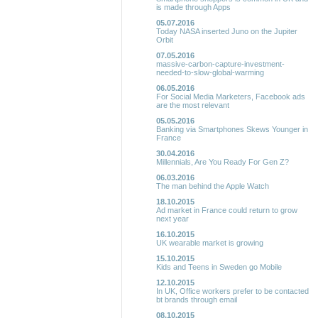
is made through Apps
05.07.2016
Today NASA inserted Juno on the Jupiter
Orbit
07.05.2016
massive-carbon-capture-investment-
needed-to-slow-global-warming
06.05.2016
For Social Media Marketers, Facebook ads
are the most relevant
05.05.2016
Banking via Smartphones Skews Younger in
France
30.04.2016
Millennials, Are You Ready For Gen Z?
06.03.2016
The man behind the Apple Watch
18.10.2015
Ad market in France could return to grow
next year
16.10.2015
UK wearable market is growing
15.10.2015
Kids and Teens in Sweden go Mobile
12.10.2015
In UK, Office workers prefer to be contacted
bt brands through email
08.10.2015