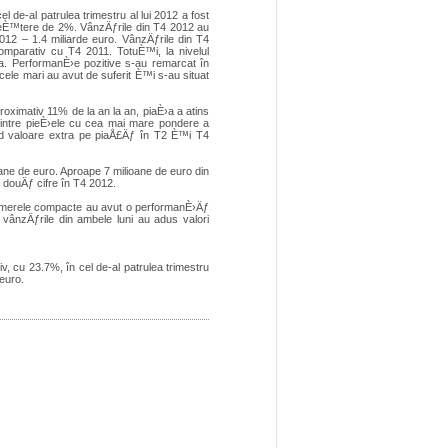
 de-al patrulea trimestru al lui 2012 a fost
reÈ™tere de 2%. VânzÄƒrile din T4 2012 au
012 – 1.4 miliarde euro. VânzÄƒrile din T4
comparativ cu T4 2011. TotuÈ™i, la nivelul
ia. PerformanÈ›e pozitive s-au remarcat în
cele mari au avut de suferit È™i s-au situat
roximativ 11% de la an la an, piaÈ›a a atins
dintre pieÈ›ele cu cea mai mare pondere a
nd valoare extra pe piaÅ£Äƒ în T2 È™i T4
ane de euro. Aproape 7 milioane de euro din
 douÄƒ cifre în T4 2012.
 Camerele compacte au avut o performanÈ›Äƒ
vânzÄƒrile din ambele luni au adus valori
v, cu 23.7%, în cel de-al patrulea trimestru
euro.