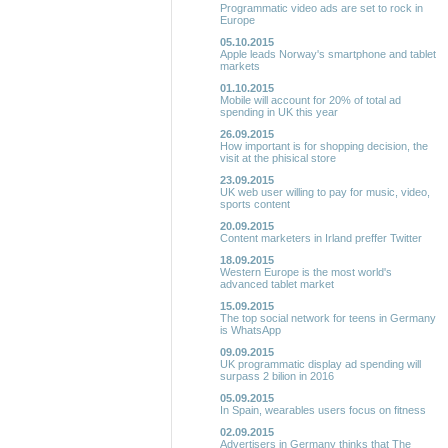
Programmatic video ads are set to rock in
Europe
05.10.2015
Apple leads Norway's smartphone and tablet
markets
01.10.2015
Mobile will account for 20% of total ad
spending in UK this year
26.09.2015
How important is for shopping decision, the
visit at the phisical store
23.09.2015
UK web user willing to pay for music, video,
sports content
20.09.2015
Content marketers in Irland preffer Twitter
18.09.2015
Western Europe is the most world's
advanced tablet market
15.09.2015
The top social network for teens in Germany
is WhatsApp
09.09.2015
UK programmatic display ad spending will
surpass 2 bilion in 2016
05.09.2015
In Spain, wearables users focus on fitness
02.09.2015
Advertisers in Germany thinks that The