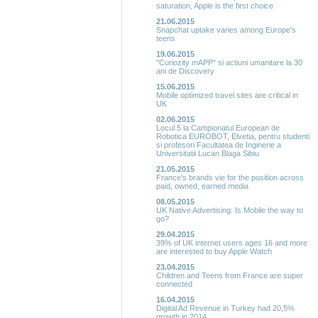
saturation, Apple is the first choice
21.06.2015
Snapchat uptake varies among Europe's
teens
19.06.2015
"Curiozity mAPP" si actiuni umanitare la 30
ani de Discovery
15.06.2015
Mobile optimized travel sites are critical in
UK
02.06.2015
Locul 5 la Campionatul European de
Robotica EUROBOT, Elvetia, pentru studenti
si profesori Facultatea de Inginerie a
Universitatii Lucan Blaga Sibiu
21.05.2015
France's brands vie for the position across
paid, owned, earned media
08.05.2015
UK Native Advertising: Is Mobile the way to
go?
29.04.2015
39% of UK internet users ages 16 and more
are interested to buy Apple Watch
23.04.2015
Children and Teens from France are super
connected
16.04.2015
Digital Ad Revenue in Turkey had 20,5%
growth in 2014