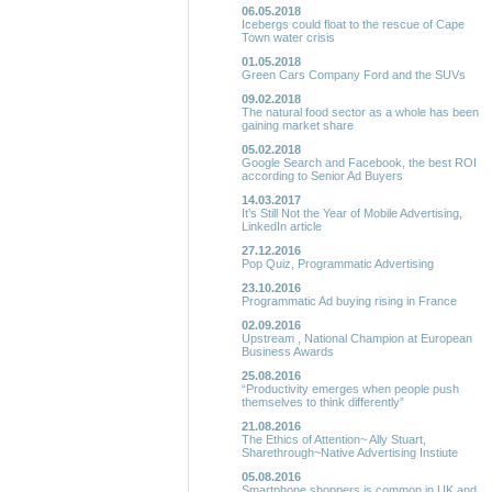
06.05.2018
Icebergs could float to the rescue of Cape
Town water crisis
01.05.2018
Green Cars Company Ford and the SUVs
09.02.2018
The natural food sector as a whole has been
gaining market share
05.02.2018
Google Search and Facebook, the best ROI
according to Senior Ad Buyers
14.03.2017
It’s Still Not the Year of Mobile Advertising,
LinkedIn article
27.12.2016
Pop Quiz, Programmatic Advertising
23.10.2016
Programmatic Ad buying rising in France
02.09.2016
Upstream , National Champion at European
Business Awards
25.08.2016
“Productivity emerges when people push
themselves to think differently”
21.08.2016
The Ethics of Attention~ Ally Stuart,
Sharethrough~Native Advertising Instiute
05.08.2016
Smartphone shoppers is common in UK and