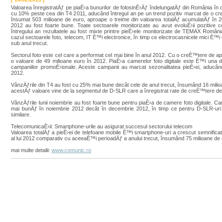
Valoarea înregistratÄƒ pe piaÈ›a bunurilor de folosinÈ›Äƒ îndelungatÄƒ din România în cel
cu 10% peste cea din T4 2011, aducând întregul an pe un trend pozitiv marcat de o c
însumat 503 milioane de euro, aproape o treime din valoarea totalÄƒ acumulatÄƒ în 2
2012 au fost foarte bune. Toate sectoarele monitorizate au avut evoluÈ›ii pozitive 
întregului an rezultatele au fost mixte printre pieÈ›ele monitorizate de TEMAX Român
cazul sectoarele foto, telecom, IT È™i electronice, în timp ce electrocasnicele mici È™i 
sub anul trecut.
Sectorul foto este cel care a performat cel mai bine în anul 2012. Cu o creÈ™tere de ap
o valoare de 49 milioane euro în 2012. PiaÈ›a camerelor foto digitale este È™i una 
campaniilor promoÈ›ionale. Aceste campanii au marcat sezonalitatea pieÈ›ei, aducâ
2012.
VânzÄƒrile din T4 au fost cu 25% mai bune decât cele de anul trecut, însumând 16 milio
acestÄƒ valoare vine de la segmentul de D-SLR care a înregistrat rate de creÈ™tere de
VânzÄƒrile lunii noiembrie au fost foarte bune pentru piaÈ›a de camere foto digitale.
mai bunÄƒ în noiembrie 2012 decât în decembrie 2012, în timp ce pentru D-SLR-uri 
similare.
TelecomunicaÈ›ii: Smartphone-urile au asigurat succesul sectorului telecom
Valoarea totalÄƒ a pieÈ›ei de telefoane mobile È™i smartphone-uri a crescut semnificati
al lui 2012 comparativ cu aceeaÈ™i perioadÄƒ a anului trecut, însumând 75 milioane de 
mai multe detalii:
www.comunic.ro