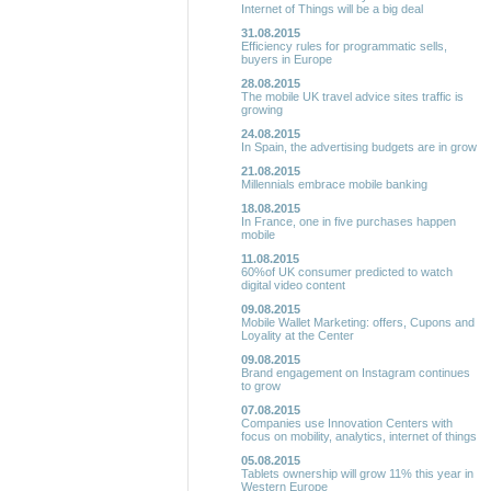
Internet of Things will be a big deal
31.08.2015
Efficiency rules for programmatic sells,
buyers in Europe
28.08.2015
The mobile UK travel advice sites traffic is
growing
24.08.2015
In Spain, the advertising budgets are in grow
21.08.2015
Millennials embrace mobile banking
18.08.2015
In France, one in five purchases happen
mobile
11.08.2015
60%of UK consumer predicted to watch
digital video content
09.08.2015
Mobile Wallet Marketing: offers, Cupons and
Loyality at the Center
09.08.2015
Brand engagement on Instagram continues
to grow
07.08.2015
Companies use Innovation Centers with
focus on mobility, analytics, internet of things
05.08.2015
Tablets ownership will grow 11% this year in
Western Europe